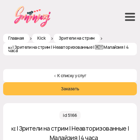
>
>
>
Главная
Kick
Зрители на стрим
ᴋɪ | Зрители на стрим | Неавторизованные | 🇲🇾 Малайзия | 4
часа
< К списку услуг
Заказать
id 5166
ᴋɪ | Зрители на стрим | Неавторизованные |
🇲🇾 Малайзия | 4 часа