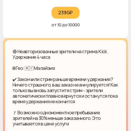
2390₽‎
от 10 до 10000
🔴 Неавторизованные зрители на стрим в Kick.
Удержание 4 часа
🌐 Гео: 🇲🇾 Малайзия
✔️ Закончили стрим раньше времени удержания?
Ничего страшного, ваш заказ не аннулируется! Как
только вы вновь запустите стрим - зрители
автоматически плавно вернутся и останутся пока
время удержания не кончится
🚩 Возможно одномоментное пребывание
зрителей на 30% меньше заказанного. Это
учитывается в цене услуги