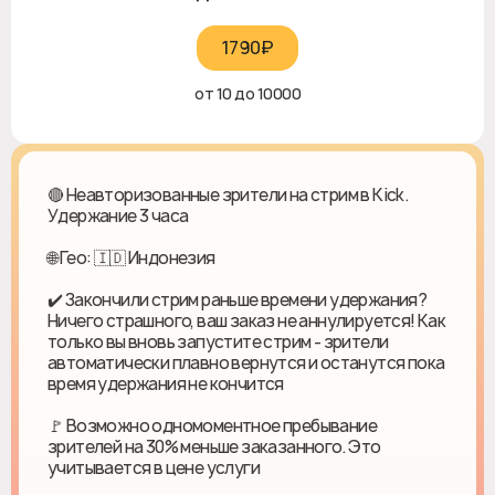
1790₽‎
от 10 до 10000
🔴 Неавторизованные зрители на стрим в Kick.
Удержание 3 часа
🌐 Гео: 🇮🇩 Индонезия
✔️ Закончили стрим раньше времени удержания?
Ничего страшного, ваш заказ не аннулируется! Как
только вы вновь запустите стрим - зрители
автоматически плавно вернутся и останутся пока
время удержания не кончится
🚩 Возможно одномоментное пребывание
зрителей на 30% меньше заказанного. Это
учитывается в цене услуги