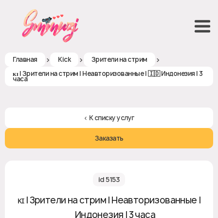
>
>
>
Главная
Kick
Зрители на стрим
ᴋɪ | Зрители на стрим | Неавторизованные | 🇮🇩 Индонезия | 3
часа
< К списку услуг
Заказать
id 5153
ᴋɪ | Зрители на стрим | Неавторизованные |
🇮🇩 Индонезия | 3 часа