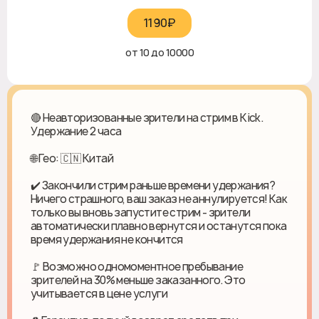
1190₽‎
от 10 до 10000
🔴 Неавторизованные зрители на стрим в Kick.
Удержание 2 часа
🌐 Гео: 🇨🇳 Китай
✔️ Закончили стрим раньше времени удержания?
Ничего страшного, ваш заказ не аннулируется! Как
только вы вновь запустите стрим - зрители
автоматически плавно вернутся и останутся пока
время удержания не кончится
🚩 Возможно одномоментное пребывание
зрителей на 30% меньше заказанного. Это
учитывается в цене услуги