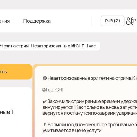
Р
ения
Поддержка
RUB (₽‎)
рители на стрим | Неавторизованные | 🌐 СНГ | 1 час
ать
🔴 Неавторизованные зрители на стрим в Ki
🌐 Гео: СНГ
✔️ Закончили стрим раньше времени удержа
аннулируется! Как только вы вновь запуст
ные | 🌐
вернутся и останутся пока время удержани
🚩 Возможно одномоментное пребывание зр
учитывается в цене услуги