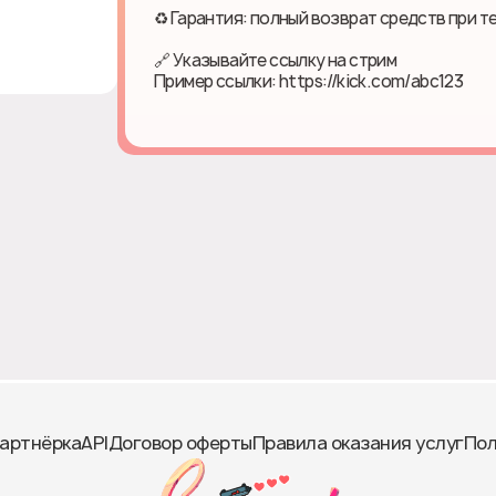
♻ Гарантия: полный возврат средств при т
🔗 Указывайте ссылку на стрим
Пример ссылки: https://kick.com/abc123
артнёрка
API
Договор оферты
Правила оказания услуг
Пол