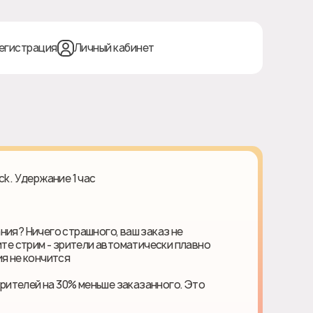
егистрация
Личный кабинет
ck. Удержание 1 час
ния? Ничего страшного, ваш заказ не
ите стрим - зрители автоматически плавно
я не кончится
ителей на 30% меньше заказанного. Это