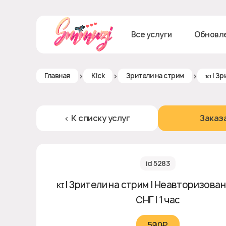
Все услуги
Обновл
>
>
>
Главная
Kick
Зрители на стрим
ᴋɪ | З
< К списку услуг
Заказ
id 5283
ᴋɪ | Зрители на стрим | Неавторизован
СНГ | 1 час
590₽‎