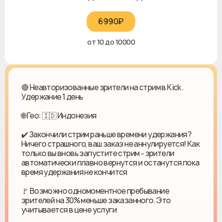
6990₽‎
от 10 до 10000
🔴 Неавторизованные зрители на стрим в Kick.
Удержание 1 день
🌐 Гео: 🇮🇩 Индонезия
✔️ Закончили стрим раньше времени удержания?
Ничего страшного, ваш заказ не аннулируется! Как
только вы вновь запустите стрим - зрители
автоматически плавно вернутся и останутся пока
время удержания не кончится
🚩 Возможно одномоментное пребывание
зрителей на 30% меньше заказанного. Это
учитывается в цене услуги