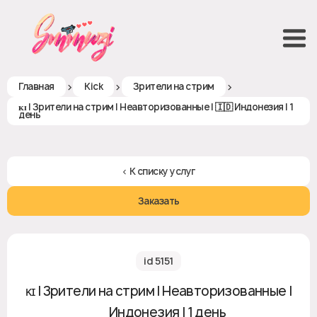
>
>
>
Главная
Kick
Зрители на стрим
ᴋɪ | Зрители на стрим | Неавторизованные | 🇮🇩 Индонезия | 1
день
< К списку услуг
Заказать
id 5151
ᴋɪ | Зрители на стрим | Неавторизованные |
🇮🇩 Индонезия | 1 день