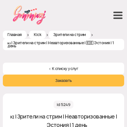
>
>
>
Главная
Kick
Зрители на стрим
ᴋɪ | Зрители на стрим | Неавторизованные | 🇪🇪 Эстония | 1
день
< К списку услуг
Заказать
id 5249
ᴋɪ | Зрители на стрим | Неавторизованные |
🇪🇪 Эстония | 1 день