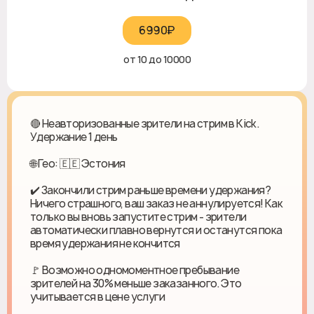
6990₽‎
от 10 до 10000
🔴 Неавторизованные зрители на стрим в Kick.
Удержание 1 день
🌐 Гео: 🇪🇪 Эстония
✔️ Закончили стрим раньше времени удержания?
Ничего страшного, ваш заказ не аннулируется! Как
только вы вновь запустите стрим - зрители
автоматически плавно вернутся и останутся пока
время удержания не кончится
🚩 Возможно одномоментное пребывание
зрителей на 30% меньше заказанного. Это
учитывается в цене услуги