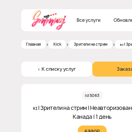
Все услуги
Обновл
>
>
>
Главная
Kick
Зрители на стрим
ᴋɪ | З
< К списку услуг
Заказ
id 5063
ᴋɪ | Зрители на стрим | Неавторизованны
Канада | 1 день
6990₽‎