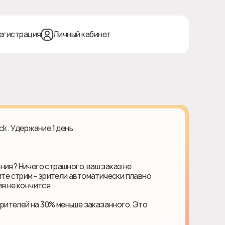
егистрация
Личный кабинет
ck. Удержание 1 день
ния? Ничего страшного, ваш заказ не
ите стрим - зрители автоматически плавно
я не кончится
ителей на 30% меньше заказанного. Это