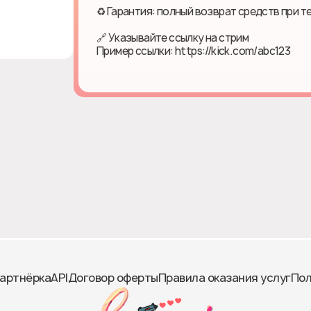
♻ Гарантия: полный возврат средств при т
🔗 Указывайте ссылку на стрим
Пример ссылки: https://kick.com/abc123
артнёрка
API
Договор оферты
Правила оказания услуг
Пол