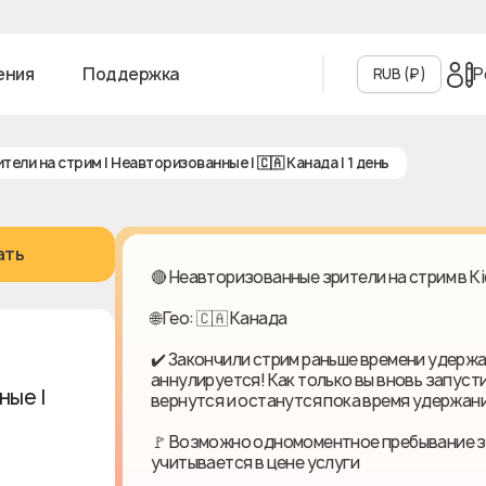
Р
ения
Поддержка
RUB (₽‎)
рители на стрим | Неавторизованные | 🇨🇦 Канада | 1 день
ать
🔴 Неавторизованные зрители на стрим в Ki
🌐 Гео: 🇨🇦 Канада
✔️ Закончили стрим раньше времени удержа
аннулируется! Как только вы вновь запуст
е | 🇨🇦
вернутся и останутся пока время удержани
🚩 Возможно одномоментное пребывание зр
учитывается в цене услуги