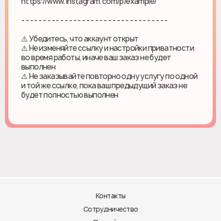
https://www.instagram.com/p/example/
- - - - - - - - - - - - - - - - - - - - - - - - - - - - - - - - - -
⚠️ Убедитесь, что аккаунт открыт
⚠️ Не изменяйте ссылку и настройки приватности
во время работы, иначе ваш заказ не будет
выполнен
⚠️ Не заказывайте повторно одну услугу по одной
и той же ссылке, пока ваш предыдущий заказ не
будет полностью выполнен
Контакты
Сотрудничество