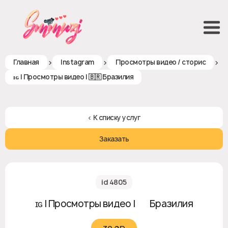
>
>
>
Главная
Instagram
Просмотры видео / сторис
ɪɢ | Просмотры видео | 🇧🇷 Бразилия
< К списку услуг
Заказать
id 4805
ɪɢ | Просмотры видео | 🇧🇷 Бразилия