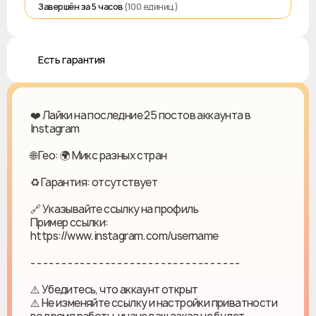
Завершён за 5 часов
(100 единиц)
♻️ Есть гарантия
❤️ Лайки на последние 25 постов аккаунта в
Instagram
🌐 Гео: 🌍 Микс разных стран
♻ Гарантия: отсутствует
🔗 Указывайте ссылку на профиль
Пример ссылки:
https://www.instagram.com/username
- - - - - - - - - - - - - - - - - - - - - - - - - - - - - - - - - -
⚠️ Убедитесь, что аккаунт открыт
⚠️ Не изменяйте ссылку и настройки приватности