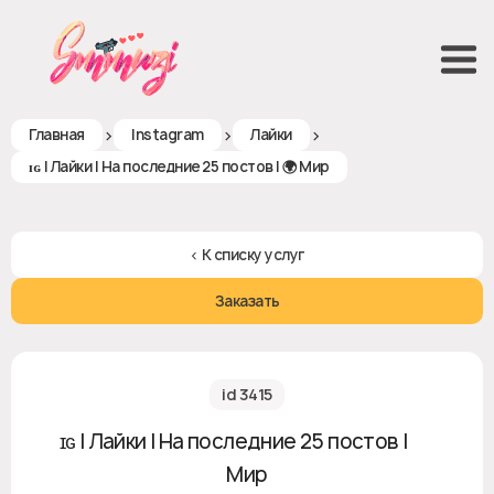
>
>
>
Главная
Instagram
Лайки
ɪɢ | Лайки | На последние 25 постов | 🌍 Мир
< К списку услуг
Заказать
id 3415
ɪɢ | Лайки | На последние 25 постов | 🌍
Мир