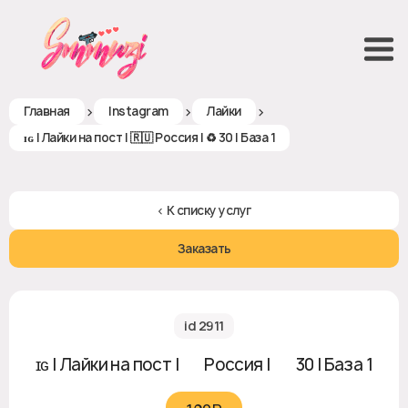
>
>
>
Главная
Instagram
Лайки
ɪɢ | Лайки на пост | 🇷🇺 Россия | ♻ 30 | База 1
< К списку услуг
Заказать
id 2911
ɪɢ | Лайки на пост | 🇷🇺 Россия | ♻ 30 | База 1