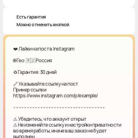
♻️ Есть гарантия
❎ Можно отменить кнопкой
❤️ Лайки на пост в Instagram
🌐 Гео: 🇷🇺 Россия
♻ Гарантия: 30 дней
🔗 Указывайте ссылку на пост
Пример ссылки:
https://www.instagram.com/p/example/
- - - - - - - - - - - - - - - - - - - - - - - - - - - - - - - - - -
⚠️ Убедитесь, что аккаунт открыт
⚠️ Не изменяйте ссылку и настройки приватности
во время работы, иначе ваш заказ не будет
выполнен