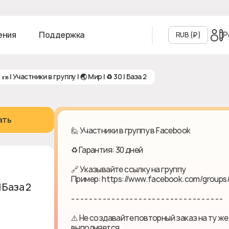
Р
ения
Поддержка
RUB (₽‎)
ғʙ | Участники в группу | 🌏 Мир | ♻ 30 | База 2
ать
🙋 Участники в группу в Facebook
♻ Гарантия: 30 дней
🔗 Указывайте ссылку на группу
Пример: https://www.facebook.com/groups
| База 2
- - - - - - - - - - - - - - - - - - - - - - - - - - - - - - - - - -
⚠️ Не создавайте повторный заказ на ту же
выполняется