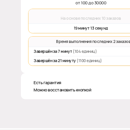
от 100 до 30000
⌛
На основе последних 10 заказов
19 минут 13 секунд
⏱️ Время выполнения последних 2 заказо
Завершён за 7 минут
(104 единиц)
Завершён за 21 минуту
(1100 единиц)
♻️ Есть гарантия
✅ Можно восстановить кнопкой