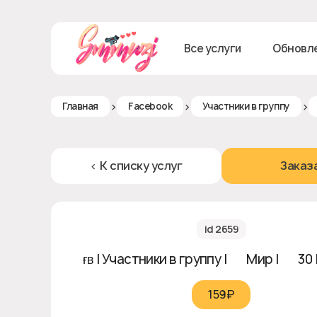
Все услуги
Обновл
>
>
>
Главная
Facebook
Участники в группу
< К списку услуг
Заказ
id 2659
ғʙ | Участники в группу | 🌏 Мир | ♻ 30 
159₽‎