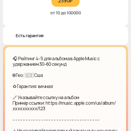
2390₽‎
от 10 до 100000
♻️ Есть гарантия
🎧 Рейтинг 4-5 для альбома в Apple Music с
удержанием 30-60 секунд
🌐 Гео: 🇺🇸 Сша
♻ Гарантия: вечная
🔗 Указывайте ссылку на альбом
Пример ссылки: https://music.apple.com/us/album/
хххххххххх/123
- - - - - - - - - - - - - - - - - - - - - - - - - - - - - - - - - -
⚠️ Не создавайте повторный заказ на ту же услугу