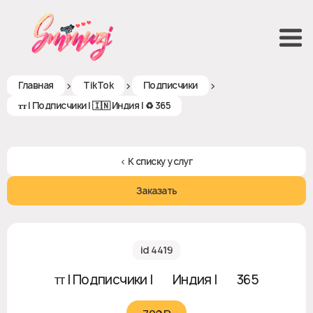
>
>
>
Главная
TikTok
Подписчики
ᴛᴛ | Подписчики | 🇮🇳 Индия | ♻ 365
< К списку услуг
Заказать
id 4419
ᴛᴛ | Подписчики | 🇮🇳 Индия | ♻ 365