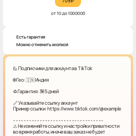
709₽‎
от 10 до 1000000
♻️ Есть гарантия
❎ Можно отменить кнопкой
🙋 Подписчики для аккаунта в TikTok
🌐 Гео: 🇮🇳 Индия
♻ Гарантия: 365 дней
🔗 Указывайте ссылку аккаунт
Пример ссылки: https://www.tiktok.com/@example
- - - - - - - - - - - - - - - - - - - - - - - - - - - - - - - - - -
⚠️ Не изменяйте ссылку и настройки приватности
во время работы, иначе ваш заказ не будет