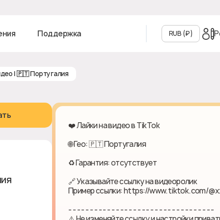
Р
ения
Поддержка
RUB (₽‎)
видео | 🇵🇹 Португалия
ать
❤️ Лайки на видео в TikTok
🌐 Гео: 🇵🇹 Португалия
♻ Гарантия: отсутствует
лия
🔗 Указывайте ссылку на видеоролик
Пример ссылки: https://www.tiktok.com/@x
- - - - - - - - - - - - - - - - - - - - - - - - - - - - - - - - - -
⚠️ Не изменяйте ссылку и настройки приват