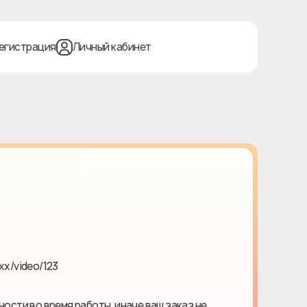
егистрация
Личный кабинет
xx/video/123
ности во время работы, иначе ваш заказ не