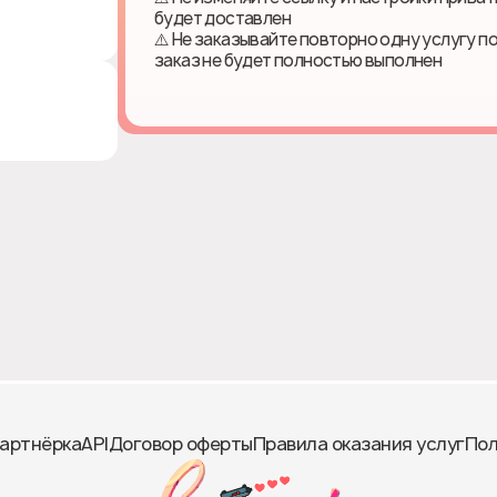
будет доставлен
⚠️ Не заказывайте повторно одну услугу п
заказ не будет полностью выполнен
артнёрка
API
Договор оферты
Правила оказания услуг
Пол