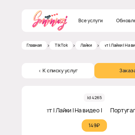
Все услуги
Обновл
>
>
>
Главная
TikTok
Лайки
ᴛт | Лайки | На 
< К списку услуг
Заказ
id 4265
ᴛт | Лайки | На видео | 🇵🇹 Португа
149₽‎