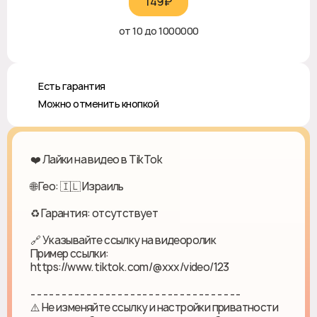
149₽‎
от 10 до 1000000
♻️ Есть гарантия
❎ Можно отменить кнопкой
❤️ Лайки на видео в TikTok
🌐 Гео: 🇮🇱 Израиль
♻ Гарантия: отсутствует
🔗 Указывайте ссылку на видеоролик
Пример ссылки:
https://www.tiktok.com/@xxx/video/123
- - - - - - - - - - - - - - - - - - - - - - - - - - - - - - - - - -
⚠️ Не изменяйте ссылку и настройки приватности