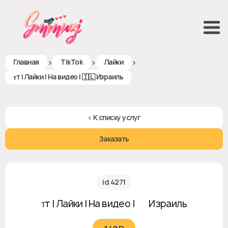
>
>
>
Главная
TikTok
Лайки
ᴛт | Лайки | На видео | 🇮🇱 Израиль
< К списку услуг
Заказать
id 4271
ᴛт | Лайки | На видео | 🇮🇱 Израиль