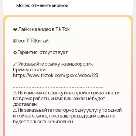
❎ Можно отменить кнопкой
❤️ Лайки на видео в TikTok
🌐 Гео: 🇨🇳 Китай
♻ Гарантия: отсутствует
🔗 Указывайте ссылку на видеоролик
Пример ссылки:
https://www.tiktok.com/@xxx/video/123
- - - - - - - - - - - - - - - - - - - - - - - - - - - - - - - - - -
⚠️ Не изменяйте ссылку и настройки приватности
во время работы, иначе ваш заказ не будет
доставлен
⚠️ Не заказывайте повторно одну услугу по одной
и той же ссылке, пока ваш предыдущий заказ не
будет полностью выполнен