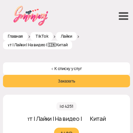
>
>
>
Главная
TikTok
Лайки
ᴛт | Лайки | На видео | 🇨🇳 Китай
< К списку услуг
Заказать
id 4251
ᴛт | Лайки | На видео | 🇨🇳 Китай