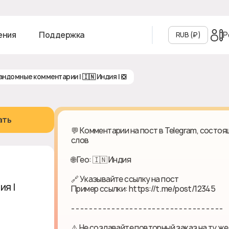
Р
ения
Поддержка
RUB (₽‎)
Рандомные комментарии | 🇮🇳 Индия | ❎
ать
💬 Комментарии на пост в Telegram, состо
слов
🌐 Гео: 🇮🇳 Индия
🔗 Указывайте ссылку на пост
дия | ❎
Пример ссылки: https://t.me/post/12345
- - - - - - - - - - - - - - - - - - - - - - - - - - - - - - - - - -
⚠️ Не создавайте повторный заказ на ту же