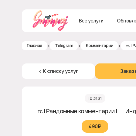
Все услуги
Обновл
>
>
>
Главная
Telegram
Комментарии
ᴛɢ | 
< К списку услуг
Заказ
id 3131
ᴛɢ | Рандомные комментарии | 🇮🇳 Ин
490₽‎